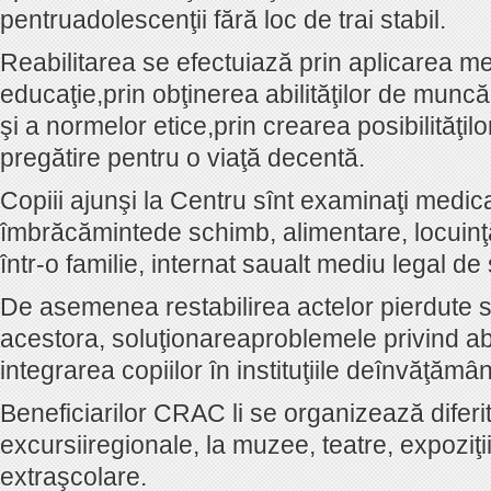
pentruadolescenţii fără loc de trai stabil.
Reabilitarea se efectuiază prin aplicarea m
educaţie,prin obţinerea abilităţilor de muncă
şi a normelor etice,prin crearea posibilităţil
pregătire pentru o viaţă decentă.
Copiii ajunşi la Centru sînt examinaţi medica
îmbrăcămintede schimb, alimentare, locuinţ
într-o familie, internat saualt mediu legal de
De asemenea restabilirea actelor pierdute 
acestora, soluţionareaproblemele privind a
integrarea copiilor în instituţiile deînvăţămân
Beneficiarilor CRAC li se organizează diferi
excursiiregionale, la muzee, teatre, expoziţii 
extraşcolare.