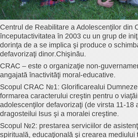
Centrul de Reabilitare a Adolescenţilor din
începutactivitatea în 2003 cu un grup de iniţ
dorinţa de a se implica şi produce o schimba
defavorizaţi dinor.Chişinău.
CRAC – este o organizaţie non-guvernament
angajată înactivităţi moral-educative.
Scopul CRAC №1: Glorificarealui Dumnezeu 
formarea caracterului creştin pentru o viaţ
adolescenţilor defavorizaţi (de virsta 11-18 an
dragosteilui Isus şi a moralei creştine.
Scopul №2: prestarea serviciilor de asisten
spirituală, educaţională şi crearea mediului