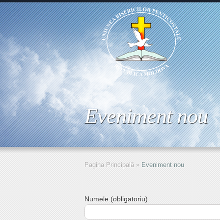
Eveniment nou
Pagina Principală
»
Eveniment nou
Numele (obligatoriu)