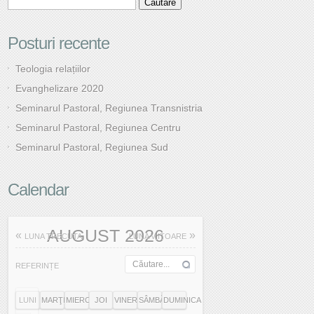
Posturi recente
Teologia relațiilor
Evanghelizare 2020
Seminarul Pastoral, Regiunea Transnistria
Seminarul Pastoral, Regiunea Centru
Seminarul Pastoral, Regiunea Sud
Calendar
AUGUST 2026
«
»
LUNA TRECUTA
LUNA VIITOARE
REFERINȚE
LUNI
MARŢI
MIERCURI
JOI
VINERI
SÂMBĂTĂ
DUMINICA