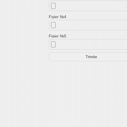
Fișier №4
Fișier №5