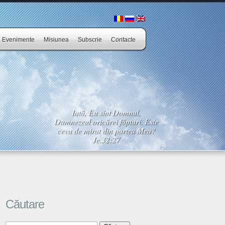
Evenimente
Misiunea
Subscrie
Contacte
Iată, Eu sînt Domnul,
Dumnezeul oricărei făpturi. Este
ceva de mirat din partea Mea?
Je.32:27
Căutare