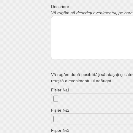
Descriere
Vă rugăm să descrieți evenimentul, pe care do
Vă rugăm după posibilităţi să atașați şi cât
reuşită a evenimentului adăugat.
Fișier №1
Fișier №2
Fișier №3