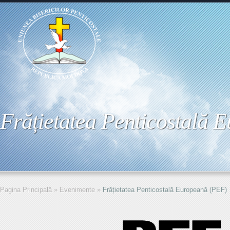
Frățietatea Penticostală 
Pagina Principală
»
Evenimente
»
Frățietatea Penticostală Europeană (PEF)