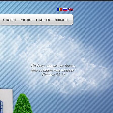
События
Миссия
Подписка
Контакты
На Бога уповаю, не боюсь;
что сделает мне человек?
Псалом 55:12