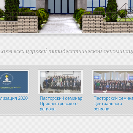
оюз всех церквей пятидесятнической деноминац
лизация 2020
Пасторский семинар
Пасторский семин
Приднестровского
Центрального
региона
региона