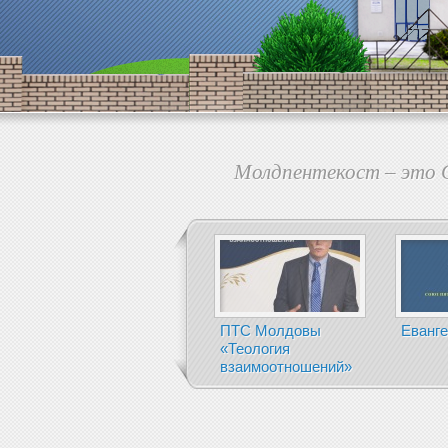
Молдпентекост – это С
ПТС Молдовы
Еванге
«Теология
взаимоотношений»