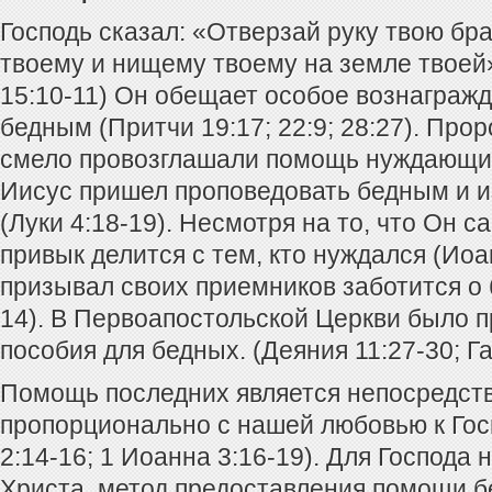
Господь сказал: «Отверзай руку твою бр
твоему и нищему твоему на земле твоей
15:10-11) Он обещает особое вознаграж
бедным (Притчи 19:17; 22:9; 28:27). Про
смело провозглашали помощь нуждающимс
Иисус пришел проповедовать бедным и 
(Луки 4:18-19). Несмотря на то, что Он с
привык делится с тем, кто нуждался (Иоа
призывал своих приемников заботится о 
14). В Первоапостольской Церкви было 
пособия для бедных. (Деяния 11:27-30; Га
Помощь последних является непосредст
пропорционально с нашей любовью к Госп
2:14-16; 1 Иоанна 3:16-19). Для Господа
Христа, метод предоставления помощи 